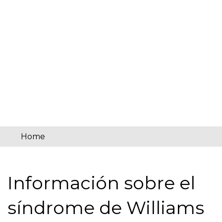
Home
You
are
Información sobre el
here
síndrome de Williams