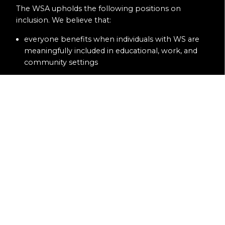
The WSA upholds the following positions on
inclusion. We believe that:
everyone benefits when individuals with WS are
meaningfully included in educational, work, and
community settings
individuals with WS should receive all necessary
supports and services to fully participate in their
family lives, communities, and society as a whole
high expectations should be the norm, and
individuals with WS and their families should
decide how they best learn, work, and enjoy social
settings
“inclusion” is not one-size-fits-all, and will look
different for each family based on each individual’s
desires and needs
inclusion creates a sense of belonging in society,
meaningful relationships, and opportunities to